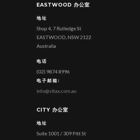
EASTWOOD 办公室
地址
Shop 4, 7 Rutledge St
EASTWOOD, NSW 2122
Australia
电话
(02) 9874 8996
电子邮箱:
info@vltax.com.au
CITY 办公室
地址
Suite 1001 / 309 Pitt St