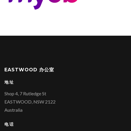
EASTWOOD 办公室
地址
Shop 4, 7 Rutledge St
EASTWOOD, NSW 2122
Australia
电话