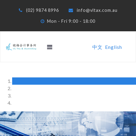
(02) 9874 8996
info@vltax.com.au
Mon - Fri 9:00 - 18:00
中文
English