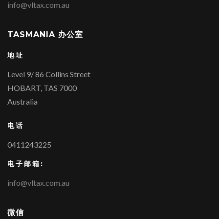
info@vltax.com.au
TASMANIA 办公室
地址
Level 9/ 86 Collins Street
HOBART, TAS 7000
Australia
电话
0411243225
电子邮箱:
info@vltax.com.au
微信