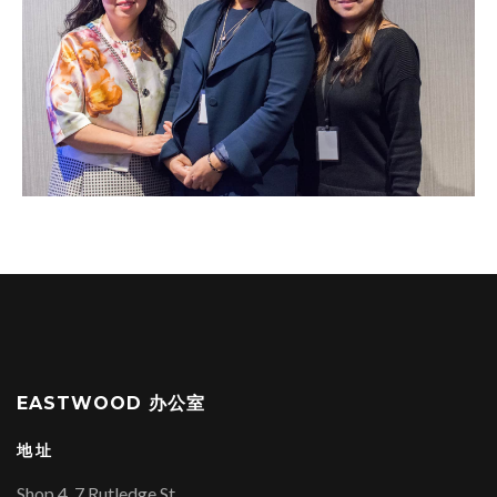
EASTWOOD 办公室
地址
Shop 4, 7 Rutledge St