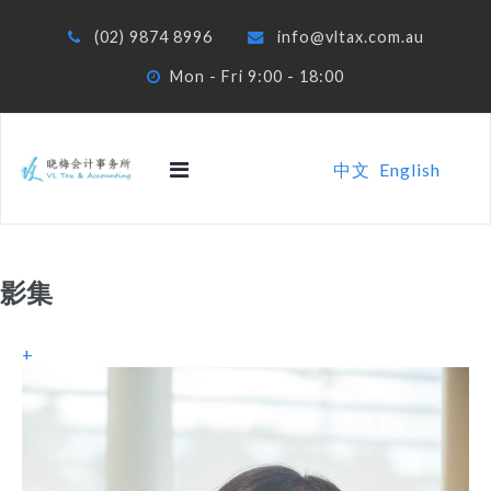
(02) 9874 8996
info@vltax.com.au
Mon - Fri 9:00 - 18:00
中文
English
影集
+