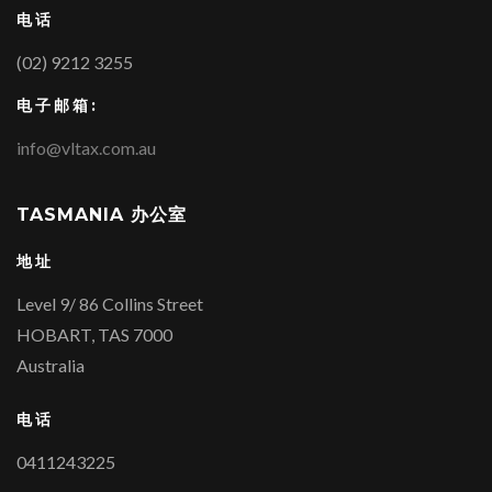
电话
(02) 9212 3255
电子邮箱:
info@vltax.com.au
TASMANIA 办公室
地址
Level 9/ 86 Collins Street
HOBART, TAS 7000
Australia
电话
0411243225